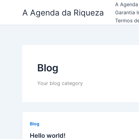
Ir
A Agenda 
A Agenda da Riqueza
para
Garantia I
o
Termos d
conteúdo
Blog
Your blog category
Blog
Hello world!